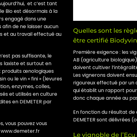
ujourd’hui, et c’est tant
le Bio est désormais à la
ours engagé dans une
afin de ne laisser aucun
Quelles sont les règ
s et au travail effectué au
être certifié Biodyv
Première exigence : les vi
’est pas suffisante, le
AB (agriculture biologique)
 laxiste et surtout en
doivent cultiver l’intégral
x produits œnologiques
Les vignerons doivent ensu
sin ou le vin « fini » (levures
rigoureux effectué par u
tion, enzymes, colles,
qui établit un rapport pou
s et utilisés en culture
donc chaque année au pas
rdites en DEMETER par
En fonction du résultat de 
DEMETER sont délivrées (o
s, vous pouvez vous
:
www.demeter.fr
Le vignoble de l’Ecu 