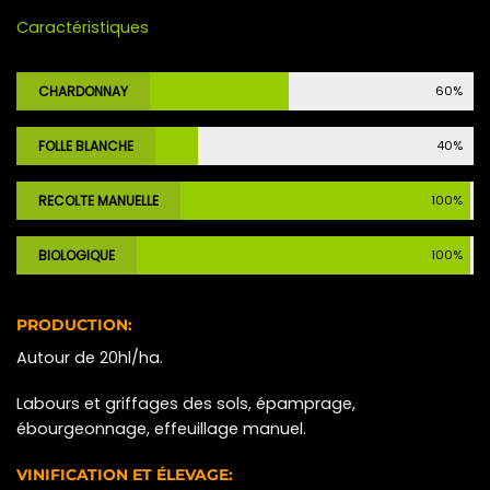
Caractéristiques
CHARDONNAY
60%
FOLLE BLANCHE
40%
RECOLTE MANUELLE
100%
BIOLOGIQUE
100%
PRODUCTION:
Autour de 20hl/ha.
Labours et griffages des sols, épamprage,
ébourgeonnage, effeuillage manuel.
VINIFICATION ET ÉLEVAGE: