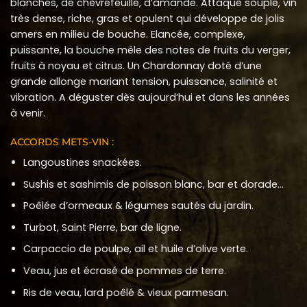
blanches, de chèvrefeuille, d’amande. Attaque souple, vin
très dense, riche, gras et opulent qui développe de jolis
amers en milieu de bouche. Elancée, complexe,
puissante, la bouche mêle des notes de fruits du verger,
fruits à noyau et citrus. Un Chardonnay doté d’une
grande allonge mariant tension, puissance, salinité et
vibration. A déguster dès aujourd’hui et dans les années
à venir.
ACCORDS METS-VIN :
Langoustines snackées.
Sushis et sashimis de poisson blanc, bar et dorade…
Poêlée d’ormeaux & légumes sautés du jardin.
Turbot, Saint Pierre, bar de ligne.
Carpaccio de poulpe, ail et huile d’olive verte.
Veau, jus et écrasé de pommes de terre.
Ris de veau, lard poêlé & vieux parmesan.