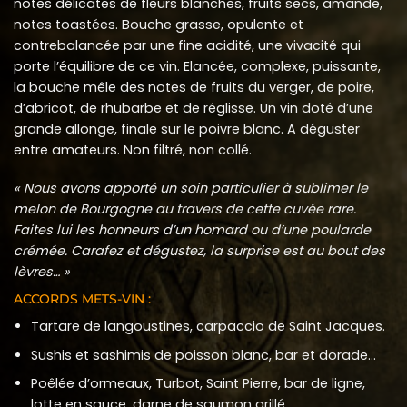
notes délicates de fleurs blanches, fruits secs, amande,
notes toastées. Bouche grasse, opulente et
contrebalancée par une fine acidité, une vivacité qui
porte l’équilibre de ce vin. Elancée, complexe, puissante,
la bouche mêle des notes de fruits du verger, de poire,
d’abricot, de rhubarbe et de réglisse. Un vin doté d’une
grande allonge, finale sur le poivre blanc. A déguster
entre amateurs. Non filtré, non collé.
« Nous avons apporté un soin particulier à sublimer le
melon de Bourgogne au travers de cette cuvée rare.
Faites lui les honneurs d’un homard ou d’une poularde
crémée. Carafez et dégustez, la surprise est au bout des
lèvres… »
ACCORDS METS-VIN :
Tartare de langoustines, carpaccio de Saint Jacques.
Sushis et sashimis de poisson blanc, bar et dorade…
Poêlée d’ormeaux, Turbot, Saint Pierre, bar de ligne,
lotte en sauce, darne de saumon grillé.